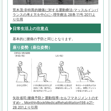
荒木茂:非特異的腰痛に対する運動療法‐マッスルインバ
ランスの考え方を中心に‐,理学療法,28巻,11号,2011よ
り引用
日常生活上の注意点
基本的に腰痛の予防と同じとなります。
座り姿勢（座位姿勢）
矢吹省司:腰痛予防と運動指導-セルフマネジメントのす
すめ‐，MonthlyBookMedicalRehabilitation198,p21-
28,201より引用