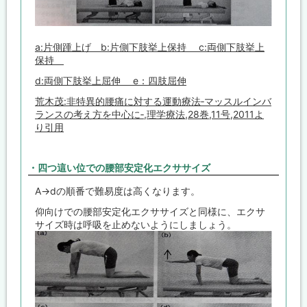
a:片側踵上げ b:片側下肢挙上保持 c:両側下肢挙上
保持
d:両側下肢挙上屈伸 e：四肢屈伸
荒木茂:非特異的腰痛に対する運動療法‐マッスルインバ
ランスの考え方を中心に‐,理学療法,28巻,11号,2011よ
り引用
・四つ這い位での腰部安定化エクササイズ
A→dの順番で難易度は高くなります。
仰向けでの腰部安定化エクササイズと同様に、エクサ
サイズ時は呼吸を止めないようにしましょう。