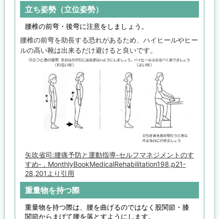
立ち姿勢（立位姿勢）
腰椎の前弯・後弯に注意をしましょう。
腰椎の前弯を助長する恐れがあるため、ハイヒールやヒー
ルの高い靴は出来るだけ避けると良いです。
矢吹省司:腰痛予防と運動指導-セルフマネジメントのす
すめ‐，MonthlyBookMedicalRehabilitation198,p21-
28,201より引用
重量物を持つ際
重量物を持つ際は、腰を曲げるのではなく股関節・膝
関節からまげて腰を落とすようにします。