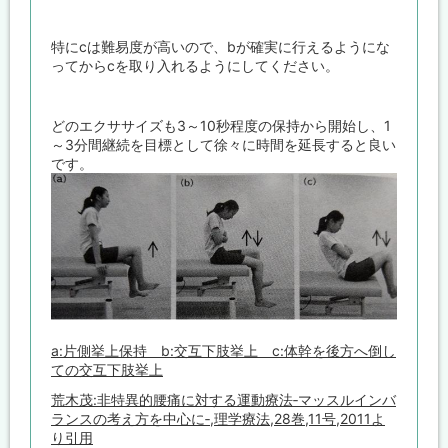
特にcは難易度が高いので、bが確実に行えるようにな
ってからcを取り入れるようにしてください。
どのエクササイズも3～10秒程度の保持から開始し、1
～3分間継続を目標として徐々に時間を延長すると良い
です。
a:片側挙上保持 b:交互下肢挙上 c:体幹を後方へ倒し
ての交互下肢挙上
荒木茂:非特異的腰痛に対する運動療法‐マッスルインバ
ランスの考え方を中心に‐,理学療法,28巻,11号,2011よ
り引用