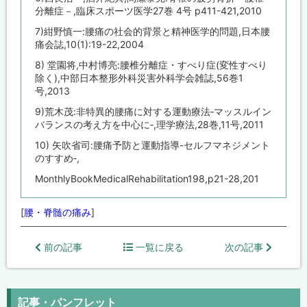
分離症－,臨床スポーツ医学27巻 4号 p411-421,2010
7)紺野慎一:腰痛の社会的背景と精神医学的問題,日本腰
痛会誌,10(1):19-22,2004
8) 堂園将,中村博亮:腰椎分離症・すべり症(変性すべり
除く),中部日本整形外科災害外科学会雑誌,56巻1
号,2013
9)荒木茂:非特異的腰痛に対する運動療法‐マッスルイン
バランスの考え方を中心に‐,理学療法,28巻,11号,2011
10) 矢吹省司:腰痛予防と運動指導-セルフマネジメント
のすすめ‐,
MonthlyBookMedicalRehabilitation198,p21-28,201
[
腰・脊髄の痛み
]
前の記事
一覧に戻る
次の記事
記事・パンフレット