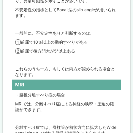
り、異常可動性を示すことが多いです。
不安定性の指標としてBoxall法のslip angleが用いられ
ます。
一般的に、不安定性ありと判断するのは、
①前屈で10％以上の動的すべりがある
②前屈で後方開大が5°以上ある
これらのうち一方、もしくは両方が認められる場合と
なります。
MRI
・腰椎分離すべり症の場合
MRIでは、分離すべり症による神経の狭窄・圧迫の確
認ができます。
分離すべり症では、脊柱管が前後方向に拡大したWide
canal signとよばれる所見が特徴的にみられます。