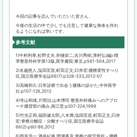
今回の記事を読んでいただいた皆さん、
今後の生活の中で少しでも注意して健康な身体を作れ
るようになれば幸いです。
参考文献
1)中村利孝,松野丈夫.井樋栄二,吉川秀樹,津村弘(編):標
準整形外科学第13版,医学書院:東京,p561-564,2017
2)名越慈人,塩田匡宣,町田正文,臼井宏:腰椎変性すべり
症,国立医療学会誌66(7):p328-333,2012-07
3)高橋和久:日常診療で出会う腰痛の診かた,中外医学
社:p107-126,2012
4)寺山和雄,片岡治,山本博司:整形外科痛みへのアプロ
ーチ腰背部の痛み,南江堂:p207-224,1999
5)竹光正和,福田健太郎,八木満,塩田匡宣,町田正文,臼井
宏:脊椎分離症・分離すべり症,国立医療学会誌
66(2):p80-86,2012
6)西良浩一,酒井紀典,間瀬泰克:脊椎の疲労骨折－腰椎