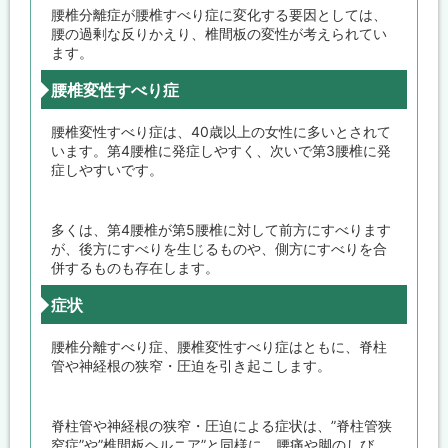
腰椎分離症が腰椎すべり症に変化する要因としては、
腰の過剰な反りかえり、椎間板の変性が考えられてい
ます。
腰椎変性すべり症
腰椎変性すべり症は、40歳以上の女性に多いとされて
います。第4腰椎に発症しやすく、次いで第3腰椎に発
症しやすいです。
多くは、第4腰椎が第5腰椎に対して前方にすべります
が、後方にすべりを生じるものや、側方にすべりを合
併するものも存在します。
症状
腰椎分離すべり症、腰椎変性すべり症はともに、脊柱
管や神経根の狭窄・圧迫を引き起こします。
脊柱管や神経根の狭窄・圧迫による症状は、”脊柱管狭
窄症”や”椎間板ヘルニア”と同様に、腰痛や脚のしび