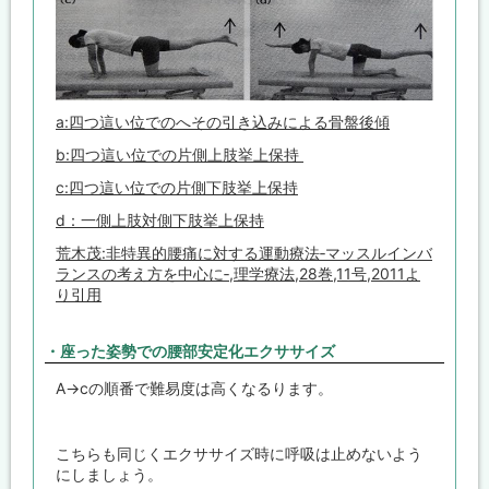
a:四つ這い位でのへその引き込みによる骨盤後傾
b:四つ這い位での片側上肢挙上保持
c:四つ這い位での片側下肢挙上保持
d：一側上肢対側下肢挙上保持
荒木茂:非特異的腰痛に対する運動療法‐マッスルインバ
ランスの考え方を中心に‐,理学療法,28巻,11号,2011よ
り引用
・座った姿勢での腰部安定化エクササイズ
A→cの順番で難易度は高くなるります。
こちらも同じくエクササイズ時に呼吸は止めないよう
にしましょう。