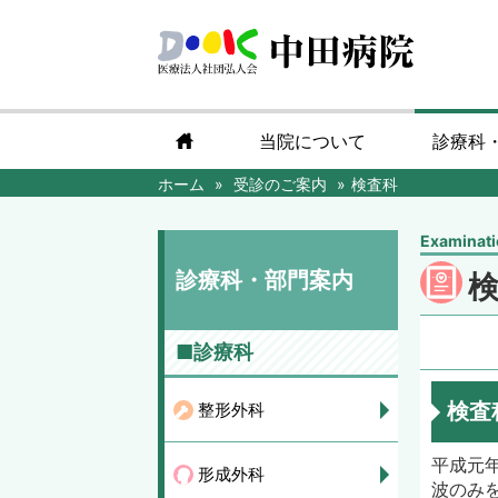
home
当院について
診療科
ホーム
受診のご案内
検査科
Examinat
診療科・部門案内
■診療科
検査
整形外科
平成元
形成外科
波のみ