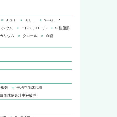
ＡＳＴ
ＡＬＴ
γ―ＧＴＰ
ルシウム
コレステロール
中性脂肪
カリウム
クロール
血糖
小板数
平均赤血球容積
白血球像鼻汁中好酸球