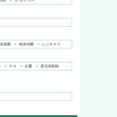
時間
Ｄ-ダイマー
溶連菌
肺炎球菌
レジオネラ
体
ＰＨ
比重
尿沈渣顕鏡