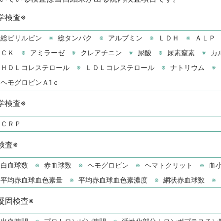
学検査※
総ビリルビン
総タンパク
アルブミン
ＬＤＨ
ＡＬＰ
ＣＫ
アミラーゼ
クレアチニン
尿酸
尿素窒素
カ
ＨＤＬコレステロール
ＬＤＬコレステロール
ナトリウム
ヘモグロビンＡ1ｃ
学検査※
ＣＲＰ
検査※
白血球数
赤血球数
ヘモグロビン
ヘマトクリット
血
平均赤血球血色素量
平均赤血球血色素濃度
網状赤血球数
凝固検査※