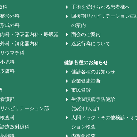
療科
手術を受けられる患者様へ
整形外科
回復期リハビリテーション病
形成外科
の案内
内科・呼吸器内科・呼吸器
面会のご案内
外科・消化器内科
迷惑行為について
リウマチ科
小児科
健診各種のお知らせ
皮膚科
健診各種のお知らせ
企業健康診断
門
市民健診
看護部
生活習慣病予防健診
リハビリテーション部
(協会けんぽ)
検査科
人間ドック・その他検診・オ
診療放射線科
ション検査
薬剤科
内視鏡検査