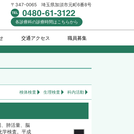
〒347-0065
埼玉県加須市元町6番8号
各診療科の
診療時間
はこちらから
せ
交通アクセス
職員募集
検体検査
生理検査
科内活動
図、肺活量、脳
化学検査。平成