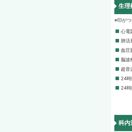
生理
※印が
心電
肺活
血圧
脳波
超音
24
24
科内