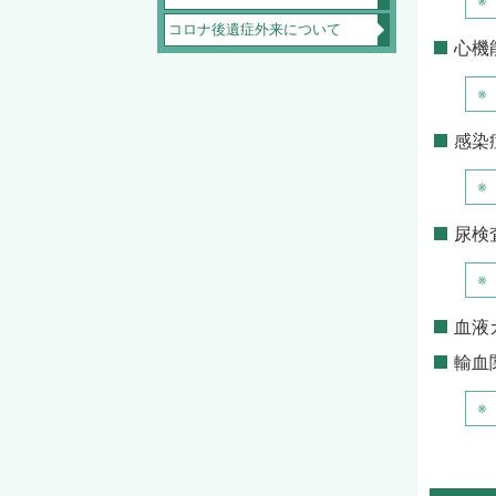
コロナ後遺症外来について
心機
感染
尿検
血液
輸血