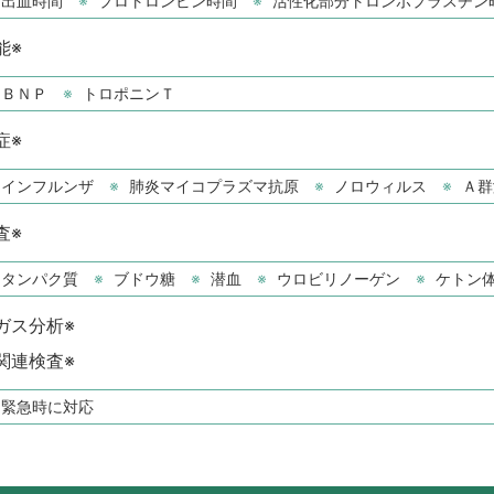
出血時間
プロトロンビン時間
活性化部分トロンボプラスチン
能※
ＢＮＰ
トロポニンＴ
症※
インフルンザ
肺炎マイコプラズマ抗原
ノロウィルス
Ａ群
査※
タンパク質
ブドウ糖
潜血
ウロビリノーゲン
ケトン
ガス分析※
関連検査※
緊急時に対応