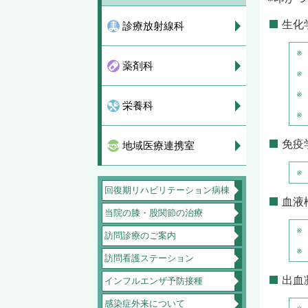
生化
診療放射線科
薬剤科
栄養科
免疫
地域医療連携室
回復期リハビリテーション病棟
血液
当院の膝・股関節の治療
訪問診療のご案内
訪問看護ステーション
出血
インフルエンザ予防接種
感染症外来について