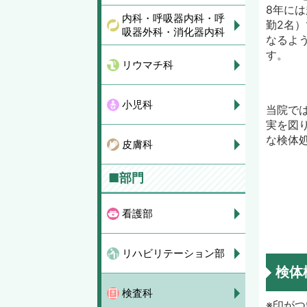
8年に
内科・呼吸器内科・呼
勤2名
吸器外科・消化器内科
なるよ
す。
リウマチ科
小児科
当院で
実を図
な検体
皮膚科
■部門
看護部
リハビリテーション部
検体
検査科
※印が