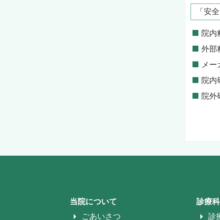
「安全
院内
外部
メー
院内
院外
当院について
診療科
ごあいさつ
診